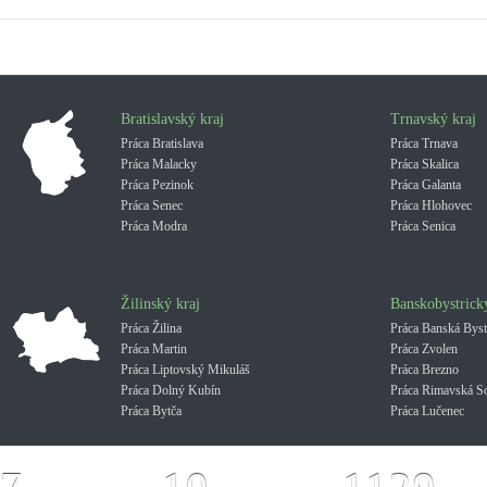
Bratislavský kraj
Trnavský kraj
Práca Bratislava
Práca Trnava
Práca Malacky
Práca Skalica
Práca Pezinok
Práca Galanta
Práca Senec
Práca Hlohovec
Práca Modra
Práca Senica
Žilinský kraj
Banskobystrick
Práca Žilina
Práca Banská Byst
Práca Martin
Práca Zvolen
Práca Liptovský Mikuláš
Práca Brezno
Práca Dolný Kubín
Práca Rimavská S
Práca Bytča
Práca Lučenec