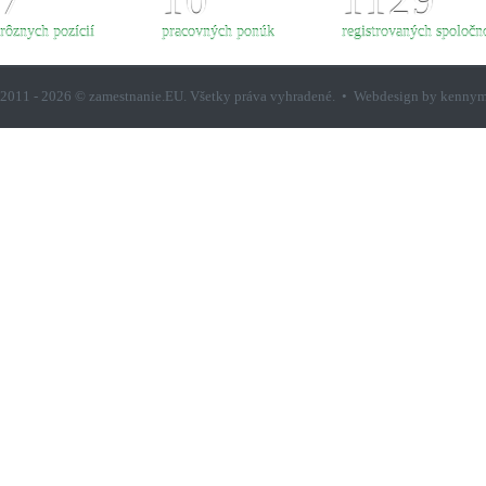
7
10
1129
rôznych pozícií
pracovných ponúk
registrovaných spoločno
2011 - 2026 © zamestnanie.EU. Všetky práva vyhradené. • Webdesign by kenny