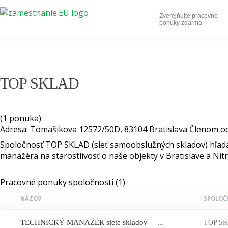
Zverejňujte pracovné
ponuky zdarma
TOP SKLAD
(1 ponuka)
Adresa:
Tomašikova 12572/50D, 83104 Bratislava
Členom od
Spoločnosť TOP SKLAD (sieť samoobslužných skladov) hľad
manažéra na starostlivosť o naše objekty v Bratislave a Nitr
Pracovné ponuky spoločnosti
(1)
NÁZOV
SPOLOČ
TECHNICKÝ MANAŽÉR siete skladov —...
TOP S