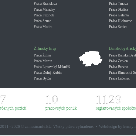
Práca Bratislava
Práca Trnava
Práca Malacky
Práca Skalica
Práca Pezinok
Práca Galanta
Práca Senec
Práca Hlohovec
Práca Modra
Práca Senica
Žilinský kraj
Banskobystrick
Práca Žilina
Práca Banská Byst
Práca Martin
Práca Zvolen
Práca Liptovský Mikuláš
Práca Brezno
Práca Dolný Kubín
Práca Rimavská S
Práca Bytča
Práca Lučenec
7
10
1129
rôznych pozícií
pracovných ponúk
registrovaných spoločno
2011 - 2026 © zamestnanie.EU. Všetky práva vyhradené. • Webdesign by kenny