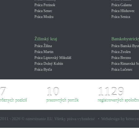
Práca Pezinok
Práca Galanta
Práca Senec
Práca Hlohovec
Práca Modra
Práca Senica
Žilinský kraj
Banskobystrick
Práca Žilina
Práca Banská Byst
Práca Martin
Práca Zvolen
Práca Liptovský Mikuláš
Práca Brezno
Práca Dolný Kubín
Práca Rimavská S
Práca Bytča
Práca Lučenec
7
10
1129
rôznych pozícií
pracovných ponúk
registrovaných spoločno
2011 - 2026 © zamestnanie.EU. Všetky práva vyhradené. • Webdesign by kenny