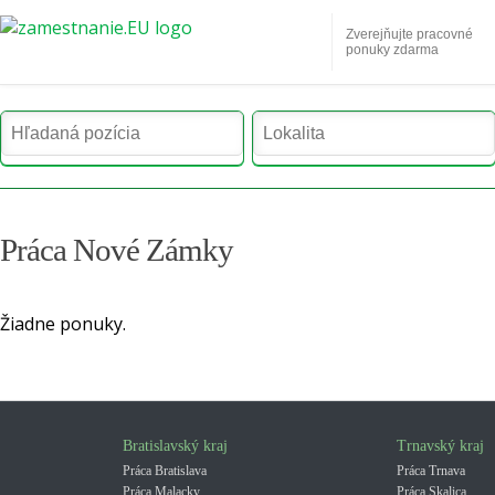
Zverejňujte pracovné
ponuky zdarma
Práca Nové Zámky
Žiadne ponuky.
Bratislavský kraj
Trnavský kraj
Práca Bratislava
Práca Trnava
Práca Malacky
Práca Skalica