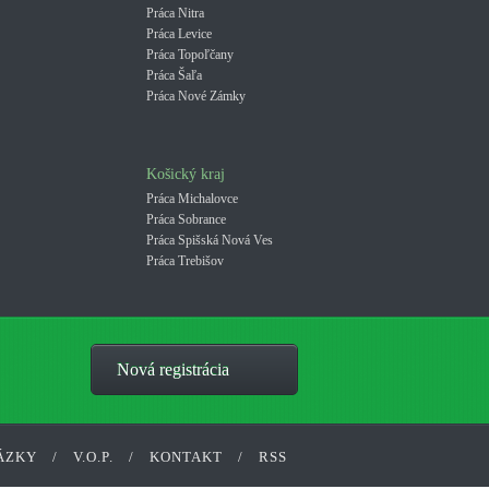
Práca Nitra
Práca Levice
Práca Topoľčany
Práca Šaľa
Práca Nové Zámky
Košický kraj
Práca Michalovce
Práca Sobrance
Práca Spišská Nová Ves
Práca Trebišov
Nová registrácia
ÁZKY
/
V.O.P.
/
KONTAKT
/
RSS