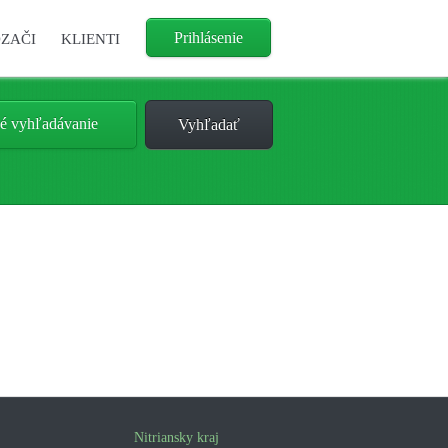
Prihlásenie
ZAČI
KLIENTI
é vyhľadávanie
Nitriansky kraj