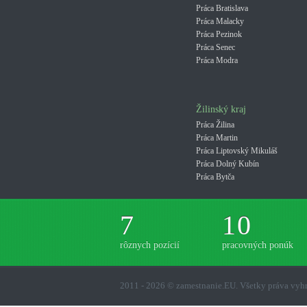
Práca Bratislava
Práca Malacky
Práca Pezinok
Práca Senec
Práca Modra
Žilinský kraj
Práca Žilina
Práca Martin
Práca Liptovský Mikuláš
Práca Dolný Kubín
Práca Bytča
7
10
rôznych pozícií
pracovných ponúk
2011 - 2026 © zamestnanie.EU. Všetky práva vy