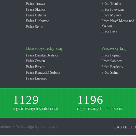
Práca Trnava
Práca Trenčín
Práca Skalica
Práca Prievidza
Práca Galanta
Práca Myjava
Práca Hlohovec
Práca Nové Mesto nad
Váhom
Práca Senica
Práca Ilava
Banskobystrický kraj
Prešovský kraj
Práca Banská Bystrica
Práca Poprad
Práca Zvolen
Práca Sabinov
Práca Brezno
Práca Bardejov
Práca Rimavská Sobota
Práca Snina
Práca Lučenec
1129
1196
registrovaných spoločností
registrovaných uchádzačov
hradené. • Webdesign by kennymax
ČASTÉ OT