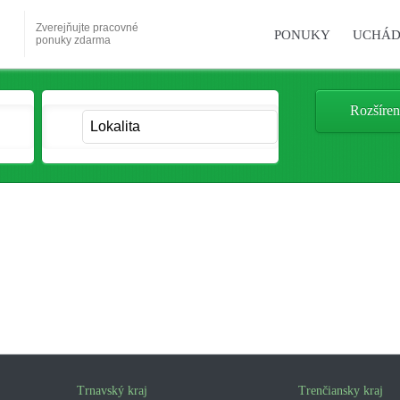
Zverejňujte pracovné
PONUKY
UCHÁD
ponuky zdarma
Rozšíren
Trnavský kraj
Trenčiansky kraj