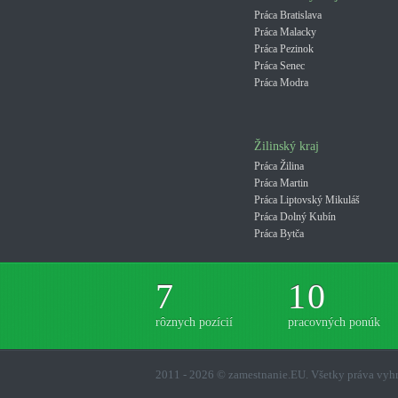
Práca Bratislava
Práca Malacky
Práca Pezinok
Práca Senec
Práca Modra
Žilinský kraj
Práca Žilina
Práca Martin
Práca Liptovský Mikuláš
Práca Dolný Kubín
Práca Bytča
7
10
rôznych pozícií
pracovných ponúk
2011 - 2026 © zamestnanie.EU. Všetky práva vy