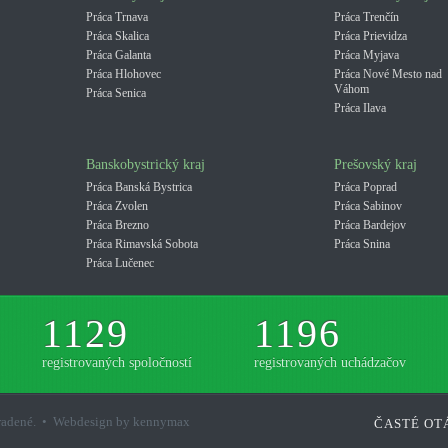
Práca Trnava
Práca Trenčín
Práca Skalica
Práca Prievidza
Práca Galanta
Práca Myjava
Práca Hlohovec
Práca Nové Mesto nad
Váhom
Práca Senica
Práca Ilava
Banskobystrický kraj
Prešovský kraj
Práca Banská Bystrica
Práca Poprad
Práca Zvolen
Práca Sabinov
Práca Brezno
Práca Bardejov
Práca Rimavská Sobota
Práca Snina
Práca Lučenec
1129
1196
registrovaných spoločností
registrovaných uchádzačov
hradené. • Webdesign by kennymax
ČASTÉ OT