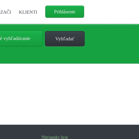
Prihlásenie
ZAČI
KLIENTI
é vyhľadávanie
Nitriansky kraj