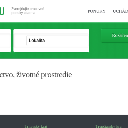
Zverejňujte pracovné
PONUKY
UCHÁD
ponuky zdarma
Rozšíren
tvo, životné prostredie
Trnavský kraj
Trenčiansky kraj