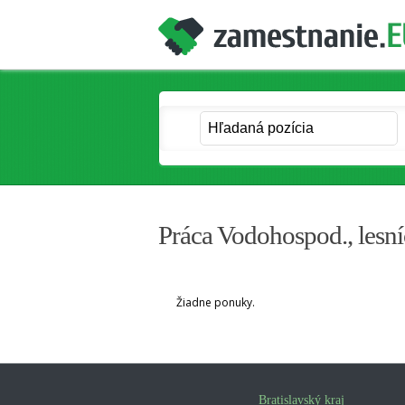
Práca Vodohospod., lesníc
Žiadne ponuky.
Bratislavský kraj