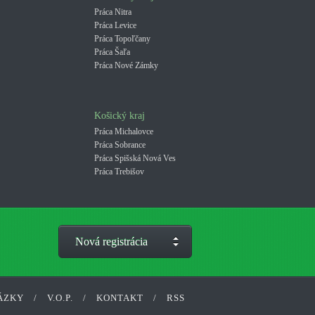
Práca Nitra
Práca Levice
Práca Topoľčany
Práca Šaľa
Práca Nové Zámky
Košický kraj
Práca Michalovce
Práca Sobrance
Práca Spišská Nová Ves
Práca Trebišov
Nová registrácia
ÁZKY
/
V.O.P.
/
KONTAKT
/
RSS