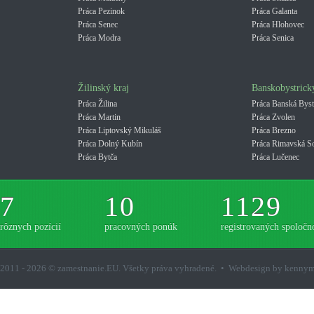
Práca Pezinok
Práca Galanta
Práca Senec
Práca Hlohovec
Práca Modra
Práca Senica
Žilinský kraj
Banskobystrick
Práca Žilina
Práca Banská Byst
Práca Martin
Práca Zvolen
Práca Liptovský Mikuláš
Práca Brezno
Práca Dolný Kubín
Práca Rimavská S
Práca Bytča
Práca Lučenec
7
10
1129
rôznych pozícií
pracovných ponúk
registrovaných spoločno
2011 - 2026 © zamestnanie.EU. Všetky práva vyhradené. • Webdesign by kenny