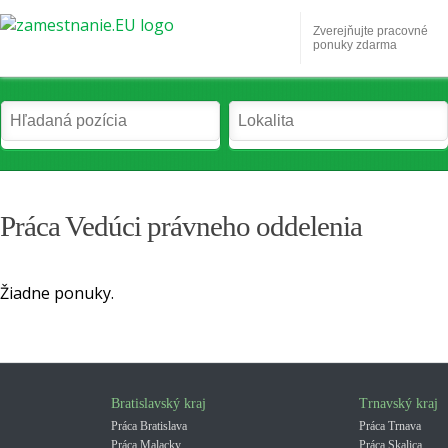
Zverejňujte pracovné
ponuky zdarma
Práca Vedúci právneho oddelenia
Žiadne ponuky.
Bratislavský kraj
Trnavský kraj
Práca Bratislava
Práca Trnava
Práca Malacky
Práca Skalica