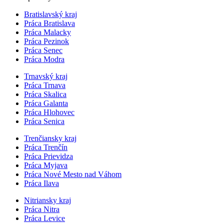
Bratislavský kraj
Práca Bratislava
Práca Malacky
Práca Pezinok
Práca Senec
Práca Modra
Trnavský kraj
Práca Trnava
Práca Skalica
Práca Galanta
Práca Hlohovec
Práca Senica
Trenčiansky kraj
Práca Trenčín
Práca Prievidza
Práca Myjava
Práca Nové Mesto nad Váhom
Práca Ilava
Nitriansky kraj
Práca Nitra
Práca Levice