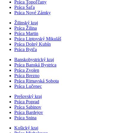
Práca Topoľčany
Práca Šaľa
Práca Nové Zámky
Žilinský kraj
Práca Žilina
Práca Martin
Práca Liptovský Mikuláš
Práca Dolný Kubín
Práca Bytča
Banskobystrický kraj
Práca Banská Bystrica
Práca Zvolen
Práca Brezno
Práca Rimavská Sobota
Práca Lučenec
Prešovský kraj
Práca Poprad
Práca Sabinov
Práca Bardejov
Práca Snina
Košický kraj