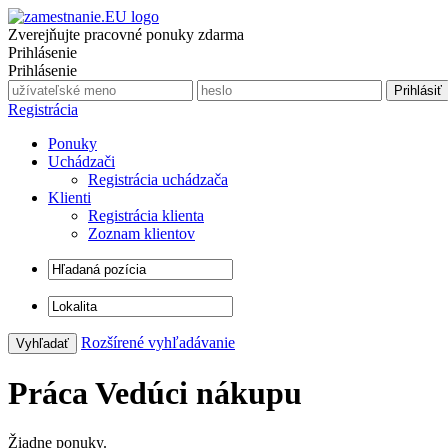
Zverejňujte pracovné ponuky zdarma
Prihlásenie
Prihlásenie
Registrácia
Ponuky
Uchádzači
Registrácia uchádzača
Klienti
Registrácia klienta
Zoznam klientov
Rozšírené vyhľadávanie
Práca Vedúci nákupu
Žiadne ponuky.