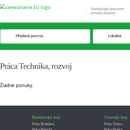
Zverejňujte pracovné
ponuky zdarma
Práca Technika, rozvoj
Žiadne ponuky.
Bratislavský kraj
Trnavský kraj
Práca Bratislava
Práca Trnava
Práca Malacky
Práca Skalica