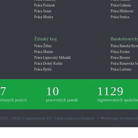
Práca Pezinok
Práca Galanta
Práca Senec
Práca Hlohovec
Práca Modra
Práca Senica
Žilinský kraj
Banskobystrick
Práca Žilina
Práca Banská Byst
Práca Martin
Práca Zvolen
Práca Liptovský Mikuláš
Práca Brezno
Práca Dolný Kubín
Práca Rimavská S
Práca Bytča
Práca Lučenec
7
10
1129
rôznych pozícií
pracovných ponúk
registrovaných spoločno
2011 - 2026 © zamestnanie.EU. Všetky práva vyhradené. • Webdesign by kenny