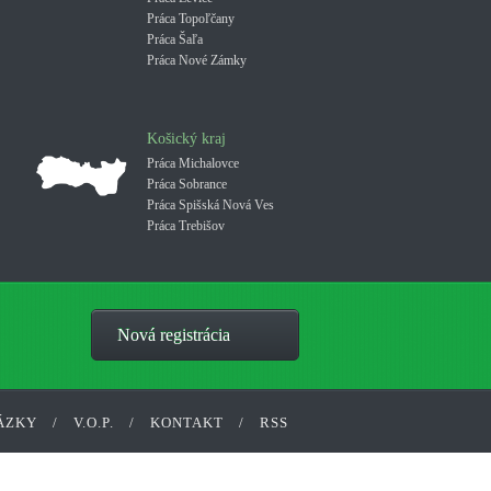
Práca Topoľčany
Práca Šaľa
Práca Nové Zámky
Košický kraj
Práca Michalovce
Práca Sobrance
Práca Spišská Nová Ves
Práca Trebišov
Nová registrácia
ÁZKY
/
V.O.P.
/
KONTAKT
/
RSS