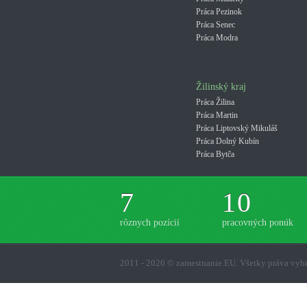
Práca Pezinok
Práca Senec
Práca Modra
Žilinský kraj
Práca Žilina
Práca Martin
Práca Liptovský Mikuláš
Práca Dolný Kubín
Práca Bytča
7
10
rôznych pozícií
pracovných ponúk
2011 - 2026 © zamestnanie.EU. Všetky práva vy