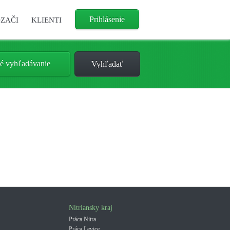
Prihlásenie
ZAČI
KLIENTI
é vyhľadávanie
Nitriansky kraj
Práca Nitra
Práca Levice