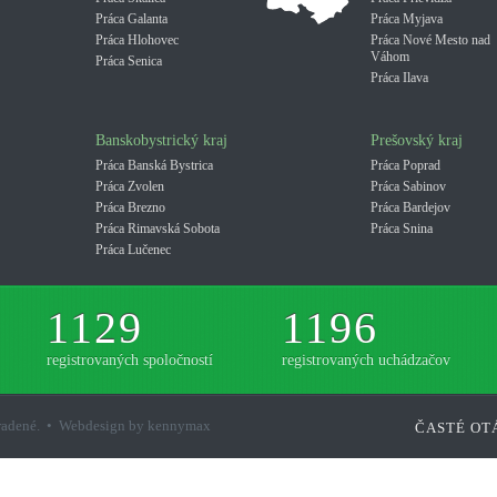
Práca Galanta
Práca Myjava
Práca Hlohovec
Práca Nové Mesto nad
Váhom
Práca Senica
Práca Ilava
Banskobystrický kraj
Prešovský kraj
Práca Banská Bystrica
Práca Poprad
Práca Zvolen
Práca Sabinov
Práca Brezno
Práca Bardejov
Práca Rimavská Sobota
Práca Snina
Práca Lučenec
1129
1196
registrovaných spoločností
registrovaných uchádzačov
hradené. • Webdesign by kennymax
ČASTÉ OT