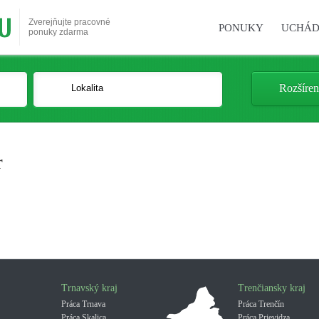
Zverejňujte pracovné
PONUKY
UCHÁD
ponuky zdarma
Rozšíren
r
Trnavský kraj
Trenčiansky kraj
Práca Trnava
Práca Trenčín
Práca Skalica
Práca Prievidza