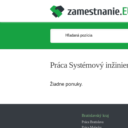
Práca Systémový inžinie
Žiadne ponuky.
Bratislavský kraj
Práca Bratislava
Práca Malacky