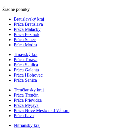
Žiadne ponuky.
Bratislavský kraj
Práca Bratislava
Práca Malacky
Práca Pezinok
Práca Senec
Práca Modra
Trnavský kraj
Práca Trnava
Práca Skalica
Práca Galanta
Práca Hlohovec
Práca Senica
Trenčiansky kraj
Práca Trenčín
Práca Prievidza
Práca Myjava
Práca Nové Mesto nad Váhom
Práca Ilava
Nitriansky kraj