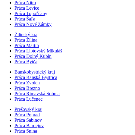
Práca Nitra
Práca Levice
Práca Topoľčany
Práca Šaľa
Práca Nové Zámky
Žilinský kraj
Práca Žilina
Práca Martin
Práca Liptovský Mikuláš
Práca Dolný Kubín
Práca Bytča
Banskobystrický kraj
Práca Banská Bystrica
Práca Zvolen
Práca Brezno
Práca Rimavská Sobota
Práca Lučenec
Prešovský kraj
Práca Poprad
Práca Sabinov
Práca Bardejov
Práca Snina