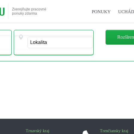
Zverejňujte pracovné
PONUKY
UCHÁD
ponuky zdarma
Rozšíren
Trnavský kraj
Trenčiansky kraj