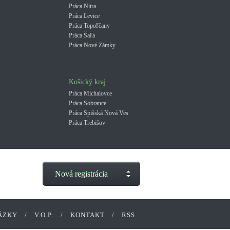
Práca Nitra
Práca Levice
Práca Topoľčany
Práca Šaľa
Práca Nové Zámky
Košický kraj
Práca Michalovce
Práca Sobrance
Práca Spišská Nová Ves
Práca Trebišov
Nová registrácia
ÁZKY
/
V.O.P.
/
KONTAKT
/
RSS