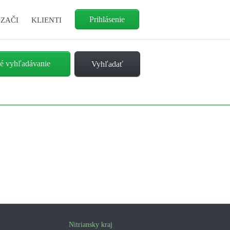
Prihlásenie
ZAČI
KLIENTI
é vyhľadávanie
Nitriansky kraj