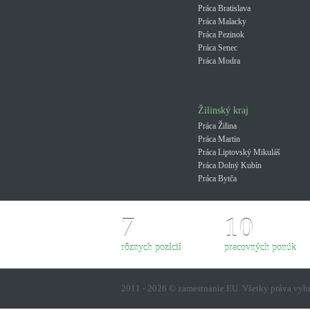
Práca Bratislava
Práca Malacky
Práca Pezinok
Práca Senec
Práca Modra
Žilinský kraj
Práca Žilina
Práca Martin
Práca Liptovský Mikuláš
Práca Dolný Kubín
Práca Bytča
7
10
rôznych pozícií
pracovných ponúk
2011 - 2026 © zamestnanie.EU. Všetky práva vy