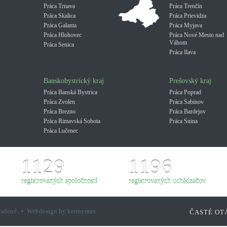
Práca Trnava
Práca Trenčín
Práca Skalica
Práca Prievidza
Práca Galanta
Práca Myjava
Práca Hlohovec
Práca Nové Mesto nad
Váhom
Práca Senica
Práca Ilava
Banskobystrický kraj
Prešovský kraj
Práca Banská Bystrica
Práca Poprad
Práca Zvolen
Práca Sabinov
Práca Brezno
Práca Bardejov
Práca Rimavská Sobota
Práca Snina
Práca Lučenec
1129
1196
registrovaných spoločností
registrovaných uchádzačov
hradené. • Webdesign by kennymax
ČASTÉ OT