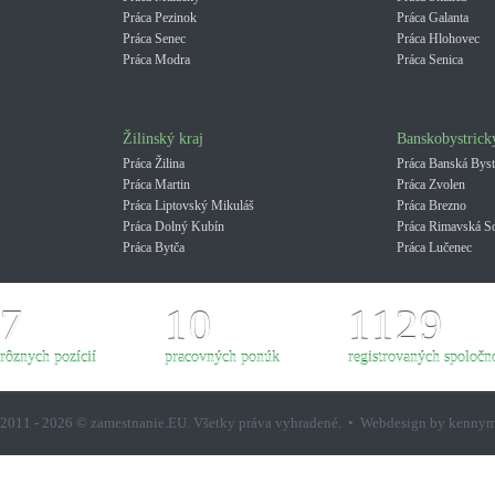
Práca Pezinok
Práca Galanta
Práca Senec
Práca Hlohovec
Práca Modra
Práca Senica
Žilinský kraj
Banskobystrick
Práca Žilina
Práca Banská Byst
Práca Martin
Práca Zvolen
Práca Liptovský Mikuláš
Práca Brezno
Práca Dolný Kubín
Práca Rimavská S
Práca Bytča
Práca Lučenec
7
10
1129
rôznych pozícií
pracovných ponúk
registrovaných spoločno
2011 - 2026 © zamestnanie.EU. Všetky práva vyhradené. • Webdesign by kenny