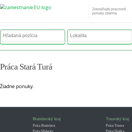
Zverejňujte pracovné
ponuky zdarma
Práca Stará Turá
Žiadne ponuky.
Bratislavský kraj
Trnavský kraj
Práca Bratislava
Práca Trnava
Práca Malacky
Práca Skalica