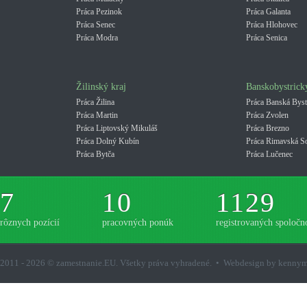
Práca Pezinok
Práca Galanta
Práca Senec
Práca Hlohovec
Práca Modra
Práca Senica
Žilinský kraj
Banskobystrick
Práca Žilina
Práca Banská Byst
Práca Martin
Práca Zvolen
Práca Liptovský Mikuláš
Práca Brezno
Práca Dolný Kubín
Práca Rimavská S
Práca Bytča
Práca Lučenec
7
10
1129
rôznych pozícií
pracovných ponúk
registrovaných spoločno
2011 - 2026 © zamestnanie.EU. Všetky práva vyhradené. • Webdesign by kenny