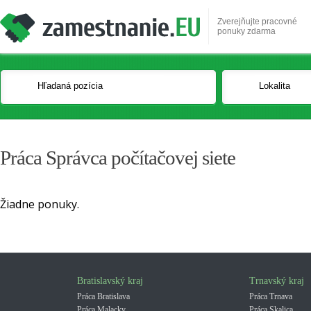
Zverejňujte pracovné
ponuky zdarma
Práca Správca počítačovej siete
Žiadne ponuky.
Bratislavský kraj
Trnavský kraj
Práca Bratislava
Práca Trnava
Práca Malacky
Práca Skalica