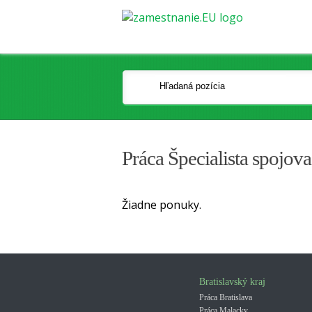
Práca Špecialista spojov
Žiadne ponuky.
Bratislavský kraj
Práca Bratislava
Práca Malacky