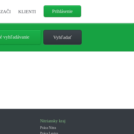
Prihlásenie
ZAČI
KLIENTI
é vyhľadávanie
Nitriansky kraj
Práca Nitra
Práca Levice