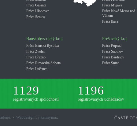
Práca Galanta
Práca Myjava
Práca Hlohovec
Práca Nové Mesto nad
Váhom
Práca Senica
Práca Ilava
Banskobystrický kraj
Prešovský kraj
Práca Banská Bystrica
Práca Poprad
Práca Zvolen
Práca Sabinov
Práca Brezno
Práca Bardejov
Práca Rimavská Sobota
Práca Snina
Práca Lučenec
1129
1196
registrovaných spoločností
registrovaných uchádzačov
hradené. • Webdesign by kennymax
ČASTÉ OT