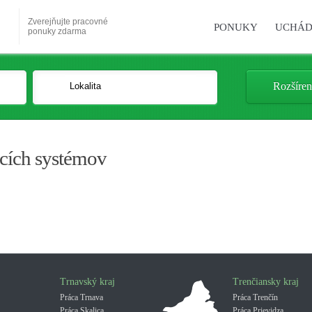
Zverejňujte pracovné
PONUKY
UCHÁD
ponuky zdarma
Rozšíren
acích systémov
Trnavský kraj
Trenčiansky kraj
Práca Trnava
Práca Trenčín
Práca Skalica
Práca Prievidza