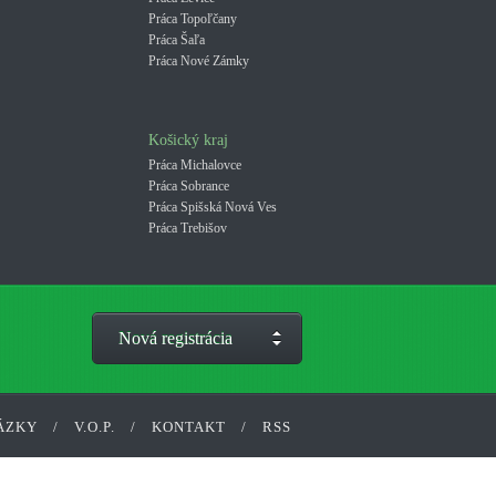
Práca Topoľčany
Práca Šaľa
Práca Nové Zámky
Košický kraj
Práca Michalovce
Práca Sobrance
Práca Spišská Nová Ves
Práca Trebišov
Nová registrácia
ÁZKY
/
V.O.P.
/
KONTAKT
/
RSS