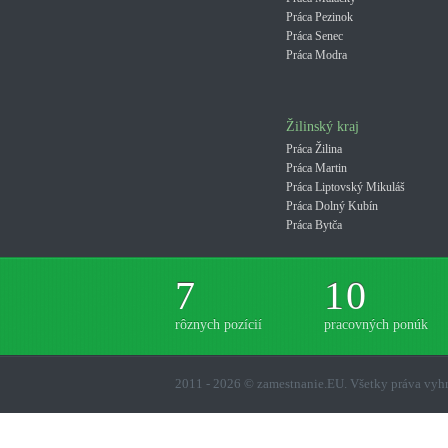
Práca Pezinok
Práca Senec
Práca Modra
Žilinský kraj
Práca Žilina
Práca Martin
Práca Liptovský Mikuláš
Práca Dolný Kubín
Práca Bytča
7
10
rôznych pozícií
pracovných ponúk
2011 - 2026 © zamestnanie.EU. Všetky práva vy