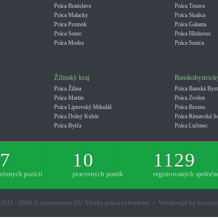
Práca Bratislava
Práca Trnava
Práca Malacky
Práca Skalica
Práca Pezinok
Práca Galanta
Práca Senec
Práca Hlohovec
Práca Modra
Práca Senica
Žilinský kraj
Banskobystrick
Práca Žilina
Práca Banská Byst
Práca Martin
Práca Zvolen
Práca Liptovský Mikuláš
Práca Brezno
Práca Dolný Kubín
Práca Rimavská S
Práca Bytča
Práca Lučenec
7
10
1129
rôznych pozícií
pracovných ponúk
registrovaných spoločno
2011 - 2026 © zamestnanie.EU. Všetky práva vyhradené. • Webdesign by kenny