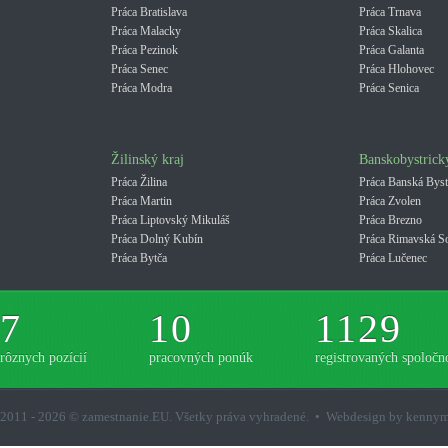
Práca Bratislava
Práca Trnava
Práca Malacky
Práca Skalica
Práca Pezinok
Práca Galanta
Práca Senec
Práca Hlohovec
Práca Modra
Práca Senica
Žilinský kraj
Banskobystrick
Práca Žilina
Práca Banská Byst
Práca Martin
Práca Zvolen
Práca Liptovský Mikuláš
Práca Brezno
Práca Dolný Kubín
Práca Rimavská S
Práca Bytča
Práca Lučenec
7
10
1129
rôznych pozícií
pracovných ponúk
registrovaných spoločno
2011 - 2026 © zamestnanie.EU. Všetky práva vyhradené. • Webdesign by kenny