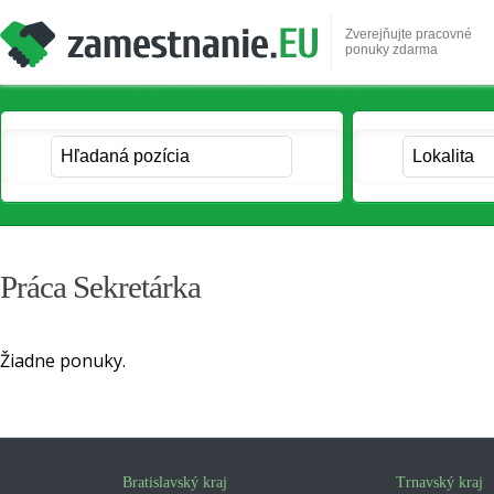
Zverejňujte pracovné
ponuky zdarma
Práca Sekretárka
Žiadne ponuky.
Bratislavský kraj
Trnavský kraj