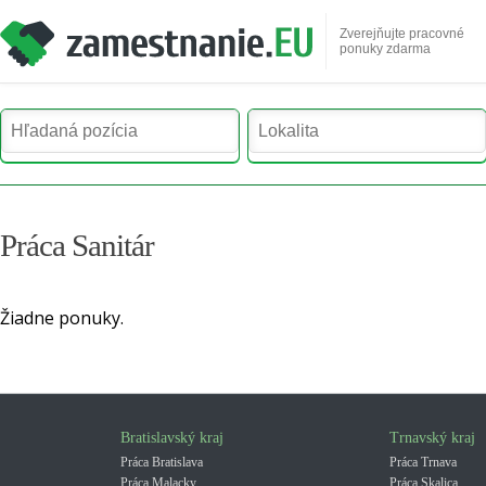
Zverejňujte pracovné
ponuky zdarma
Práca Sanitár
Žiadne ponuky.
Bratislavský kraj
Trnavský kraj
Práca Bratislava
Práca Trnava
Práca Malacky
Práca Skalica