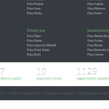
Práca Pezinok
Práca Galanta
Práca Senec
Práca Hlohovec
Práca Modra
Práca Senica
Žilinský kraj
Banskobystrick
Práca Žilina
Práca Banská Byst
Práca Martin
Práca Zvolen
Práca Liptovský Mikuláš
Práca Brezno
Práca Dolný Kubín
Práca Rimavská S
Práca Bytča
Práca Lučenec
7
10
1129
rôznych pozícií
pracovných ponúk
registrovaných spoločno
2011 - 2026 © zamestnanie.EU. Všetky práva vyhradené. • Webdesign by kenny