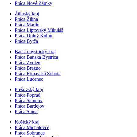
Práca Nové Zámky
Žilinský kraj
Práca Žilina
Práca Martin
Práca Liptovský Mikuláš
Práca Dolný Kubín
Práca Bytča
Banskobystrický kraj
Práca Banská Bystrica
Práca Zvolen
Práca Brezno
Práca Rimavská Sobota
Práca Lučenec
Prešovský kraj
Práca Poprad
Práca Sabinov
Práca Bardejov
Práca Snina
Košický kraj
Práca Michalovce
Práca Sobrance