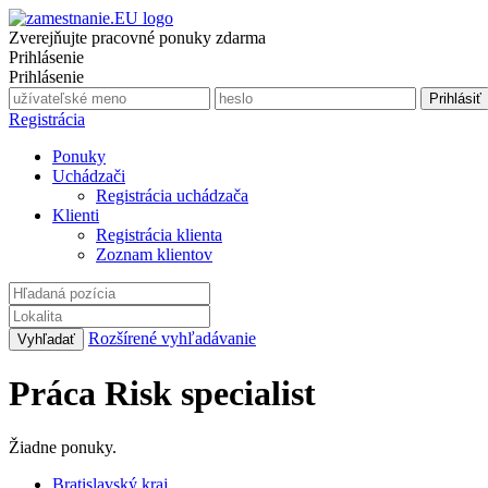
Zverejňujte pracovné ponuky zdarma
Prihlásenie
Prihlásenie
Registrácia
Ponuky
Uchádzači
Registrácia uchádzača
Klienti
Registrácia klienta
Zoznam klientov
Rozšírené vyhľadávanie
Práca Risk specialist
Žiadne ponuky.
Bratislavský kraj