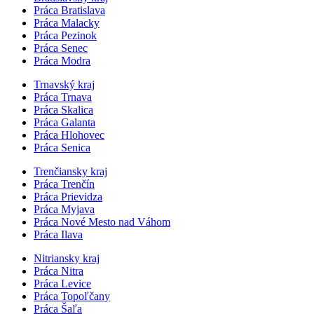
Práca Bratislava
Práca Malacky
Práca Pezinok
Práca Senec
Práca Modra
Trnavský kraj
Práca Trnava
Práca Skalica
Práca Galanta
Práca Hlohovec
Práca Senica
Trenčiansky kraj
Práca Trenčín
Práca Prievidza
Práca Myjava
Práca Nové Mesto nad Váhom
Práca Ilava
Nitriansky kraj
Práca Nitra
Práca Levice
Práca Topoľčany
Práca Šaľa