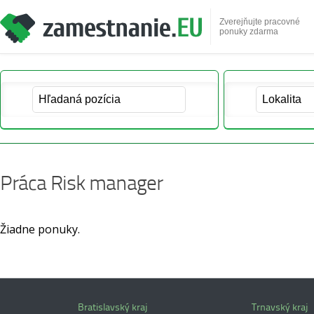
Zverejňujte pracovné
ponuky zdarma
Práca Risk manager
Žiadne ponuky.
Bratislavský kraj
Trnavský kraj