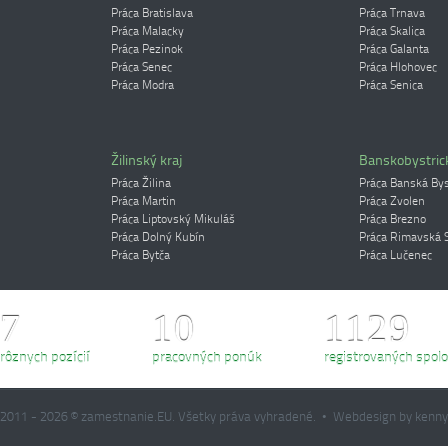
Práca Bratislava
Práca Trnava
Práca Malacky
Práca Skalica
Práca Pezinok
Práca Galanta
Práca Senec
Práca Hlohovec
Práca Modra
Práca Senica
Žilinský kraj
Banskobystrick
Práca Žilina
Práca Banská Bys
Práca Martin
Práca Zvolen
Práca Liptovský Mikuláš
Práca Brezno
Práca Dolný Kubín
Práca Rimavská 
Práca Bytča
Práca Lučenec
7
10
1129
rôznych pozícií
pracovných ponúk
registrovaných spolo
2011 - 2026 © zamestnanie.EU. Všetky práva vyhradené. • Webdesign by kenn