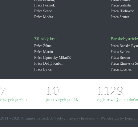
Práca Pezinok
Práca Galanta
Práca Senec
Práca Hlohovec
Práca Modra
Práca Senica
Žilinský kraj
Banskobystrick
Práca Žilina
Práca Banská Byst
Práca Martin
Práca Zvolen
Práca Liptovský Mikuláš
Práca Brezno
Práca Dolný Kubín
Práca Rimavská S
Práca Bytča
Práca Lučenec
7
10
1129
rôznych pozícií
pracovných ponúk
registrovaných spoločno
2011 - 2026 © zamestnanie.EU. Všetky práva vyhradené. • Webdesign by kenny