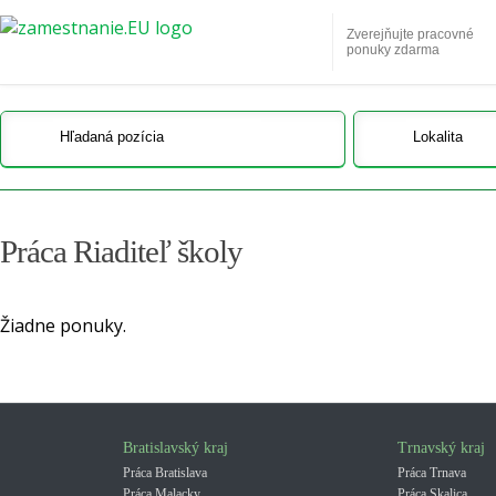
Zverejňujte pracovné
ponuky zdarma
Práca Riaditeľ školy
Žiadne ponuky.
Bratislavský kraj
Trnavský kraj
Práca Bratislava
Práca Trnava
Práca Malacky
Práca Skalica