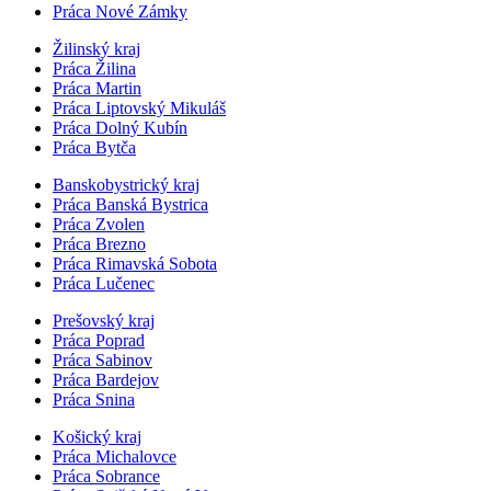
Práca Nové Zámky
Žilinský kraj
Práca Žilina
Práca Martin
Práca Liptovský Mikuláš
Práca Dolný Kubín
Práca Bytča
Banskobystrický kraj
Práca Banská Bystrica
Práca Zvolen
Práca Brezno
Práca Rimavská Sobota
Práca Lučenec
Prešovský kraj
Práca Poprad
Práca Sabinov
Práca Bardejov
Práca Snina
Košický kraj
Práca Michalovce
Práca Sobrance