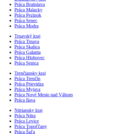
Práca Bratislava
Práca Malacky
Práca Pezinok
Práca Senec
Práca Modra
Trnavský kraj
Práca Trnava
Práca Skalica
Práca Galanta
Práca Hlohovec
Práca Senica
Trenčiansky kraj
Práca Trenčín
Práca Prievidza
Práca Myjava
Práca Nové Mesto nad Váhom
Práca Ilava
Nitriansky kraj
Práca Nitra
Práca Levice
Práca Topoľčany
Práca Šaľa