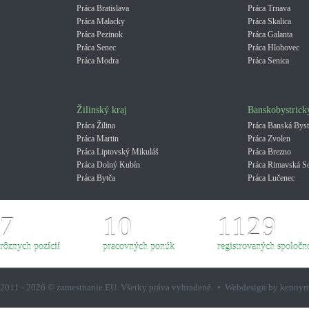
Práca Bratislava
Práca Trnava
Práca Malacky
Práca Skalica
Práca Pezinok
Práca Galanta
Práca Senec
Práca Hlohovec
Práca Modra
Práca Senica
Žilinský kraj
Banskobystrick
Práca Žilina
Práca Banská Byst
Práca Martin
Práca Zvolen
Práca Liptovský Mikuláš
Práca Brezno
Práca Dolný Kubín
Práca Rimavská S
Práca Bytča
Práca Lučenec
7
10
1129
rôznych pozícií
pracovných ponúk
registrovaných spoločno
2011 - 2026 © zamestnanie.EU. Všetky práva vyhradené. • Webdesign by kenny