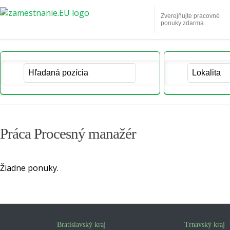
Zverejňujte pracovné
ponuky zdarma
Práca Procesný manažér
Žiadne ponuky.
Bratislavský kraj
Trnavský kraj