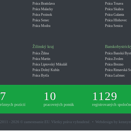
Práca Bratislava
Práca Trnava
Práca Malacky
Práca Skalica
Práca Pezinok
Práca Galanta
Práca Senec
Práca Hlohovec
Práca Modra
Práca Senica
Žilinský kraj
Banskobystrick
Práca Žilina
Práca Banská Byst
Práca Martin
Práca Zvolen
Práca Liptovský Mikuláš
Práca Brezno
Práca Dolný Kubín
Práca Rimavská S
Práca Bytča
Práca Lučenec
7
10
1129
rôznych pozícií
pracovných ponúk
registrovaných spoločno
2011 - 2026 © zamestnanie.EU. Všetky práva vyhradené. • Webdesign by kenny