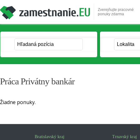
Zverejňujte pracovné
ponuky zdarma
Práca Privátny bankár
Žiadne ponuky.
Bratislavský kraj
Trnavský kraj