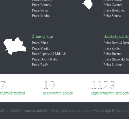
Práca Pezinok
Práca Galanta
Práca Senec
Práca Hlohovec
Práca Modra
Práca Senica
Žilinský kraj
Banskobystrick
Práca Žilina
Práca Banská Byst
Práca Martin
Práca Zvolen
Práca Liptovský Mikuláš
Práca Brezno
Práca Dolný Kubín
Práca Rimavská S
Práca Bytča
Práca Lučenec
7
10
1129
rôznych pozícií
pracovných ponúk
registrovaných spoločno
2011 - 2026 © zamestnanie.EU. Všetky práva vyhradené. • Webdesign by kenny