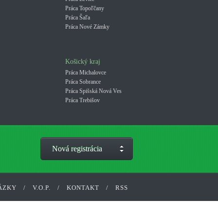
Práca Topoľčany
Práca Šaľa
Práca Nové Zámky
Košický kraj
Práca Michalovce
Práca Sobrance
Práca Spišská Nová Ves
Práca Trebišov
Nová registrácia
ÁZKY
/
V.O.P.
/
KONTAKT
/
RSS