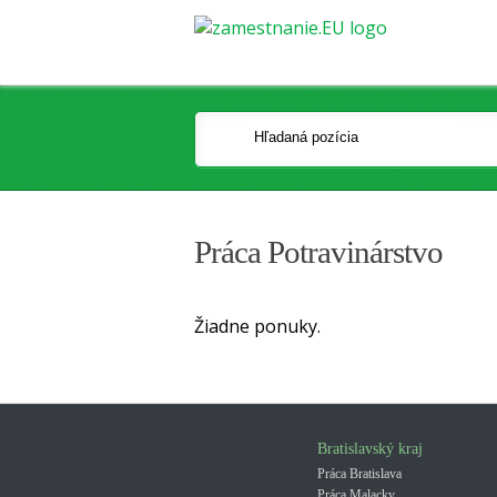
Práca Potravinárstvo
Žiadne ponuky.
Bratislavský kraj
Práca Bratislava
Práca Malacky