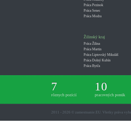
Práca Pezinok
Práca Senec
Práca Modra
Žilinský kraj
Práca Žilina
Práca Martin
Práca Liptovský Mikuláš
Práca Dolný Kubín
Práca Bytča
7
10
rôznych pozícií
pracovných ponúk
2011 - 2026 © zamestnanie.EU. Všetky práva vy