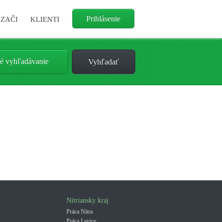
Prihlásenie
ZAČI
KLIENTI
é vyhľadávanie
Nitriansky kraj
Práca Nitra
Práca Levice