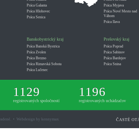
Práca Galanta
Práca Myjava
Práca Hlohovec
Práca Nové Mesto nad
Váhom
Práca Senica
Práca Ilava
Banskobystrický kraj
Prešovský kraj
Práca Banská Bystrica
Práca Poprad
Práca Zvolen
Práca Sabinov
Práca Brezno
Práca Bardejov
Práca Rimavská Sobota
Práca Snina
Práca Lučenec
1129
1196
registrovaných spoločností
registrovaných uchádzačov
hradené. • Webdesign by kennymax
ČASTÉ OT