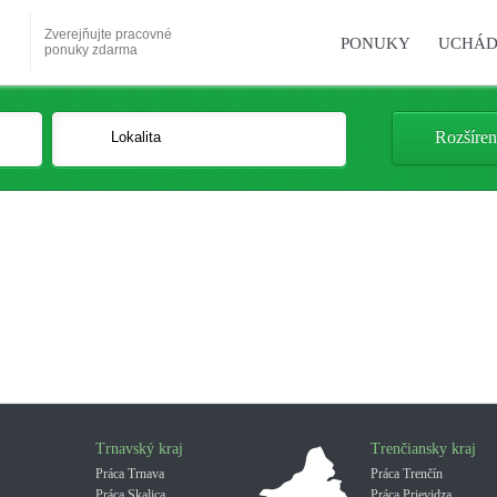
Zverejňujte pracovné
PONUKY
UCHÁD
ponuky zdarma
Rozšíren
Trnavský kraj
Trenčiansky kraj
Práca Trnava
Práca Trenčín
Práca Skalica
Práca Prievidza