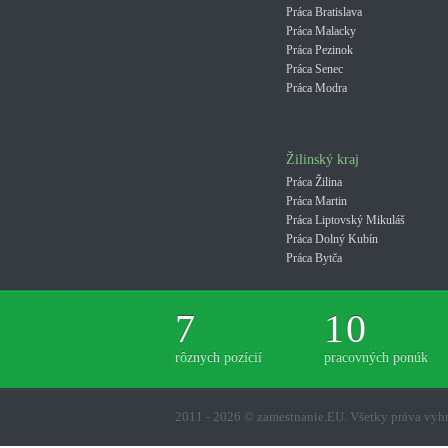
Práca Bratislava
Práca Malacky
Práca Pezinok
Práca Senec
Práca Modra
Žilinský kraj
Práca Žilina
Práca Martin
Práca Liptovský Mikuláš
Práca Dolný Kubín
Práca Bytča
7
10
rôznych pozícií
pracovných ponúk
2011 - 2026 © zamestnanie.EU. Všetky práva vy