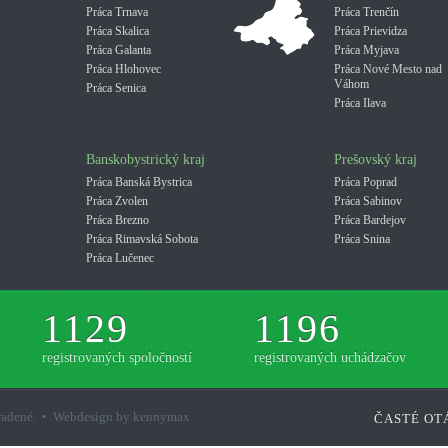
Práca Trnava
Práca Trenčín
Práca Skalica
Práca Prievidza
Práca Galanta
Práca Myjava
Práca Hlohovec
Práca Nové Mesto nad
Váhom
Práca Senica
Práca Ilava
Banskobystrický kraj
Prešovský kraj
Práca Banská Bystrica
Práca Poprad
Práca Zvolen
Práca Sabinov
Práca Brezno
Práca Bardejov
Práca Rimavská Sobota
Práca Snina
Práca Lučenec
1129
1196
registrovaných spoločností
registrovaných uchádzačov
hradené. • Webdesign by kennymax
ČASTÉ OT