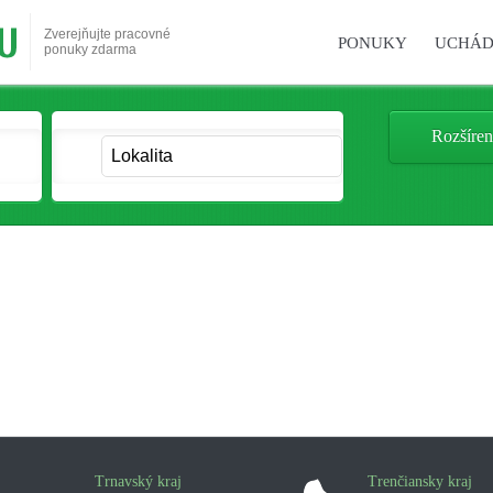
Zverejňujte pracovné
PONUKY
UCHÁD
ponuky zdarma
Rozšíren
Trnavský kraj
Trenčiansky kraj