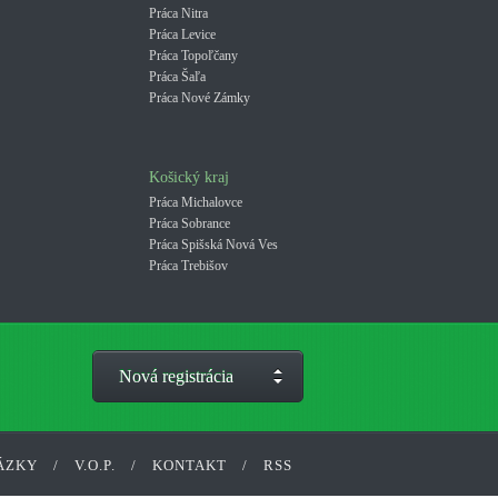
Práca Nitra
Práca Levice
Práca Topoľčany
Práca Šaľa
Práca Nové Zámky
Košický kraj
Práca Michalovce
Práca Sobrance
Práca Spišská Nová Ves
Práca Trebišov
Nová registrácia
ÁZKY
/
V.O.P.
/
KONTAKT
/
RSS