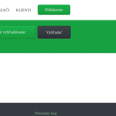
Prihlásenie
ZAČI
KLIENTI
é vyhľadávanie
Nitriansky kraj