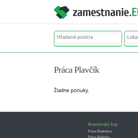
Práca Plavčík
Žiadne ponuky.
Bratislavský kraj
Práca Bratislava
Práca Malacky