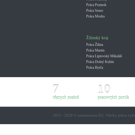
Práca Pezinok
Práca Senec
Práca Modra
Žilinský kraj
Práca Žilina
Práca Martin
Práca Liptovský Mikuláš
Práca Dolný Kubín
Práca Bytča
7
10
rôznych pozícií
pracovných ponúk
2011 - 2026 © zamestnanie.EU. Všetky práva vy