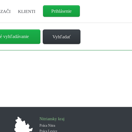
Prihlásenie
ZAČI
KLIENTI
é vyhľadávanie
Nitriansky kraj
Práca Nitra
Práca Levice