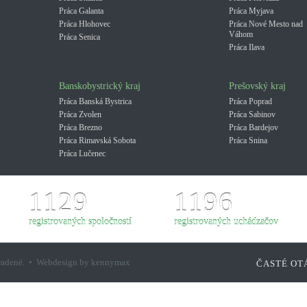
Práca Galanta
Práca Myjava
Práca Hlohovec
Práca Nové Mesto nad
Váhom
Práca Senica
Práca Ilava
Banskobystrický kraj
Prešovský kraj
Práca Banská Bystrica
Práca Poprad
Práca Zvolen
Práca Sabinov
Práca Brezno
Práca Bardejov
Práca Rimavská Sobota
Práca Snina
Práca Lučenec
1129
1196
registrovaných spoločností
registrovaných uchádzačov
hradené. • Webdesign by kennymax
ČASTÉ OT