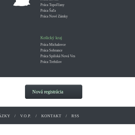
Práca Topoľčany
Práca Šaľa
Práca Nové Zámky
Košický kraj
Práca Michalovce
Práca Sobrance
Práca Spišská Nová Ves
Práca Trebišov
Nová registrácia
ÁZKY
/
V.O.P.
/
KONTAKT
/
RSS