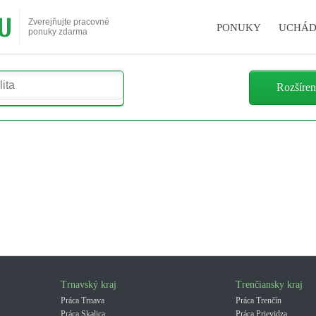
Zverejňujte pracovné
PONUKY
UCHÁD
ponuky zdarma
Rozšíren
Trnavský kraj
Trenčiansky kraj
Práca Trnava
Práca Trenčín
Práca Skalica
Práca Prievidza