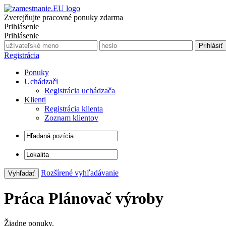
Zverejňujte pracovné ponuky zdarma
Prihlásenie
Prihlásenie
Registrácia
Ponuky
Uchádzači
Registrácia uchádzača
Klienti
Registrácia klienta
Zoznam klientov
Rozšírené vyhľadávanie
Práca Plánovač výroby
Žiadne ponuky.