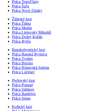
Práca Topoľčany
Práca Šaľa
Práca Nové Zámky
Žilinský kraj
Práca Žilina
Práca Martin
Práca Liptovský Mikuláš
Práca Dolný Kubín
Práca Bytča
Banskobystrický kraj
Práca Banská Bystrica
Práca Zvolen
Práca Brezno
Práca Rimavská Sobota
Práca Lučenec
Prešovský kraj
Práca Poprad
Práca Sabinov
Práca Bardejov
Práca Snina
Košický kraj