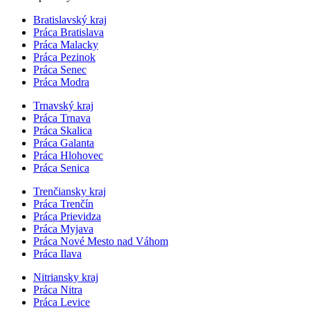
Bratislavský kraj
Práca Bratislava
Práca Malacky
Práca Pezinok
Práca Senec
Práca Modra
Trnavský kraj
Práca Trnava
Práca Skalica
Práca Galanta
Práca Hlohovec
Práca Senica
Trenčiansky kraj
Práca Trenčín
Práca Prievidza
Práca Myjava
Práca Nové Mesto nad Váhom
Práca Ilava
Nitriansky kraj
Práca Nitra
Práca Levice