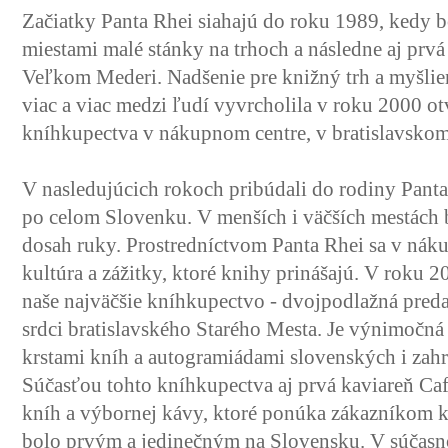
Začiatky Panta Rhei siahajú do roku 1989, kedy 
miestami malé stánky na trhoch a následne aj prv
Veľkom Mederi. Nadšenie pre knižný trh a myšlie
viac a viac medzi ľudí vyvrcholila v roku 2000 o
kníhkupectva v nákupnom centre, v bratislavskom
V nasledujúcich rokoch pribúdali do rodiny Pant
po celom Slovenku. V menších i väčších mestách b
dosah ruky. Prostredníctvom Panta Rhei sa v náku
kultúra a zážitky, ktoré knihy prinášajú. V roku 
naše najväčšie kníhkupectvo - dvojpodlažná predaj
srdci bratislavského Starého Mesta. Je výnimočná
krstami kníh a autogramiádami slovenských i zah
Súčasťou tohto kníhkupectva aj prvá kaviareň Caf
kníh a výbornej kávy, ktoré ponúka zákazníkom k
bolo prvým a jedinečným na Slovensku. V súčasno