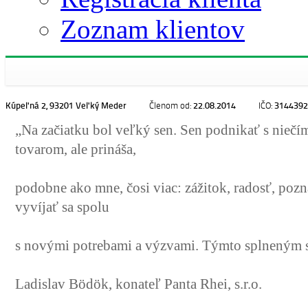
Zoznam klientov
Panta Rhei s.r.o.
(0 ponúk)
Kúpeľná 2, 93201 Veľký Meder
22.08.2014
3144392
Členom od:
IČO:
„Na začiatku bol veľký sen. Sen podnikať s niečím
tovarom, ale prináša,
podobne ako mne, čosi viac: zážitok, radosť, pozn
vyvíjať sa spolu
s novými potrebami a výzvami. Týmto splneným s
Ladislav Bödök, konateľ Panta Rhei, s.r.o.