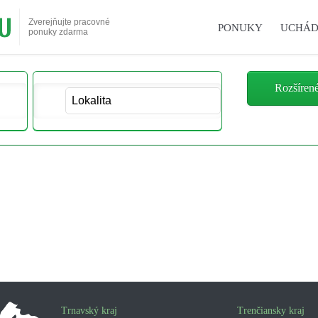
Zverejňujte pracovné
PONUKY
UCHÁD
ponuky zdarma
Rozšíren
Trnavský kraj
Trenčiansky kraj