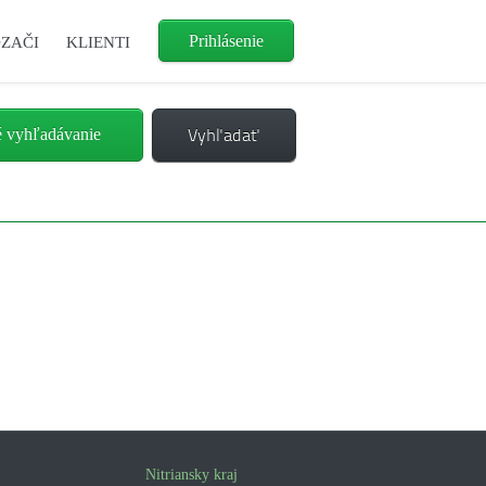
Prihlásenie
ZAČI
KLIENTI
é vyhľadávanie
Nitriansky kraj