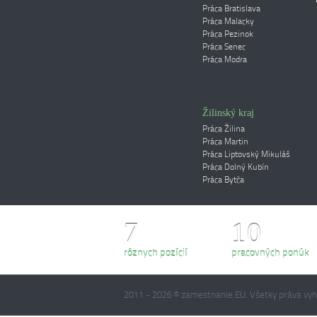
Práca Bratislava
Práca Malacky
Práca Pezinok
Práca Senec
Práca Modra
Žilinský kraj
Práca Žilina
Práca Martin
Práca Liptovský Mikuláš
Práca Dolný Kubín
Práca Bytča
7
10
rôznych pozícií
pracovných ponúk
2011 - 2026 © zamestnanie.EU. Všetky práva v