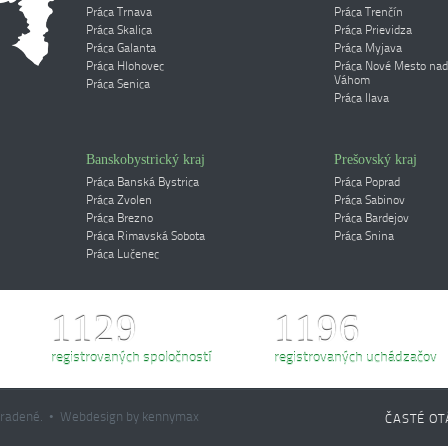
Práca Trnava
Práca Trenčín
Práca Skalica
Práca Prievidza
Práca Galanta
Práca Myjava
Práca Hlohovec
Práca Nové Mesto nad
Váhom
Práca Senica
Práca Ilava
Banskobystrický kraj
Prešovský kraj
Práca Banská Bystrica
Práca Poprad
Práca Zvolen
Práca Sabinov
Práca Brezno
Práca Bardejov
Práca Rimavská Sobota
Práca Snina
Práca Lučenec
1129
1196
registrovaných spoločností
registrovaných uchádzačov
yhradené. • Webdesign by kennymax
ČASTÉ OT