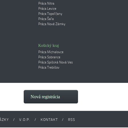
Práca Nitra
Práca Levice
Práca Topoľčany
Práca Šaľa
Práca Nové Zámky
Košický kraj
Práca Michalovce
Práca Sobrance
Práca Spišská Nová Ves
Práca Trebišov
Nová registrácia
ÁZKY
/
V.O.P.
/
KONTAKT
/
RSS