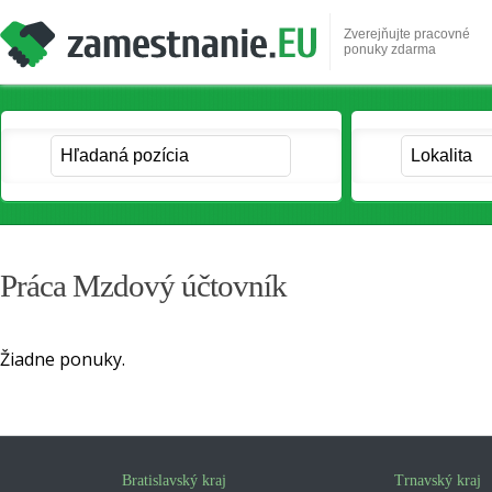
Zverejňujte pracovné
ponuky zdarma
Práca Mzdový účtovník
Žiadne ponuky.
Bratislavský kraj
Trnavský kraj