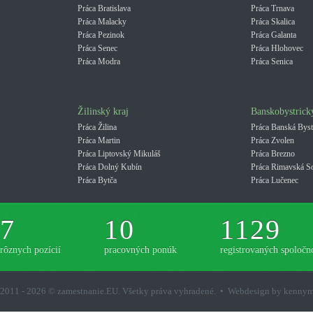
Práca Bratislava
Práca Trnava
Práca Malacky
Práca Skalica
Práca Pezinok
Práca Galanta
Práca Senec
Práca Hlohovec
Práca Modra
Práca Senica
Žilinský kraj
Banskobystrick
Práca Žilina
Práca Banská Byst
Práca Martin
Práca Zvolen
Práca Liptovský Mikuláš
Práca Brezno
Práca Dolný Kubín
Práca Rimavská S
Práca Bytča
Práca Lučenec
7
10
1129
rôznych pozícií
pracovných ponúk
registrovaných spoločno
2011 - 2026 © zamestnanie.EU. Všetky práva vyhradené. • Webdesign by kenny