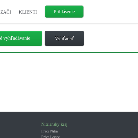
Prihlásenie
ZAČI
KLIENTI
é vyhľadávanie
Nitriansky kraj
Práca Nitra
Práca Levice