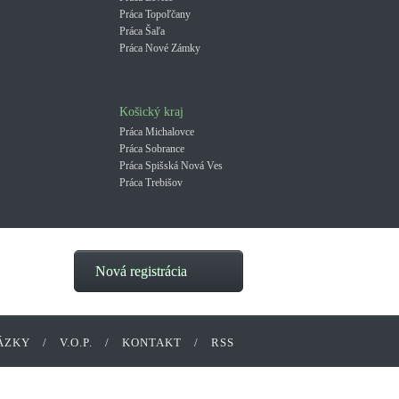
Práca Topoľčany
Práca Šaľa
Práca Nové Zámky
Košický kraj
Práca Michalovce
Práca Sobrance
Práca Spišská Nová Ves
Práca Trebišov
Nová registrácia
ÁZKY
/
V.O.P.
/
KONTAKT
/
RSS