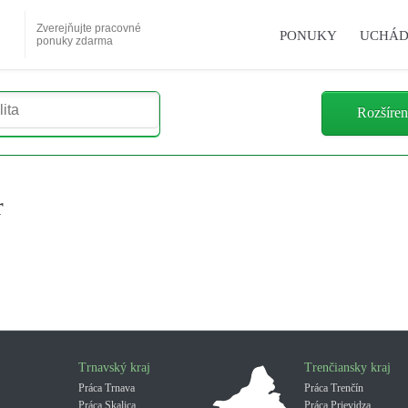
Zverejňujte pracovné
PONUKY
UCHÁD
ponuky zdarma
Rozšíren
r
Trnavský kraj
Trenčiansky kraj
Práca Trnava
Práca Trenčín
Práca Skalica
Práca Prievidza