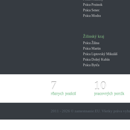
Práca Pezinok
Práca Senec
Práca Modra
Žilinský kraj
Práca Žilina
Práca Martin
Práca Liptovský Mikuláš
Práca Dolný Kubín
Práca Bytča
7
10
rôznych pozícií
pracovných ponúk
2011 - 2026 © zamestnanie.EU. Všetky práva vy