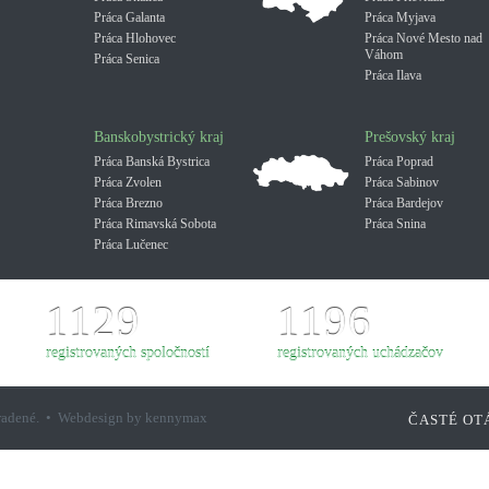
Práca Galanta
Práca Myjava
Práca Hlohovec
Práca Nové Mesto nad
Váhom
Práca Senica
Práca Ilava
Banskobystrický kraj
Prešovský kraj
Práca Banská Bystrica
Práca Poprad
Práca Zvolen
Práca Sabinov
Práca Brezno
Práca Bardejov
Práca Rimavská Sobota
Práca Snina
Práca Lučenec
1129
1196
registrovaných spoločností
registrovaných uchádzačov
hradené. • Webdesign by kennymax
ČASTÉ OT