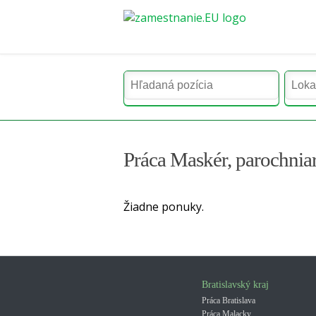
Práca Maskér, parochnia
Žiadne ponuky.
Bratislavský kraj
Práca Bratislava
Práca Malacky