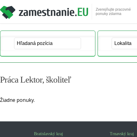
Zverejňujte pracovné
ponuky zdarma
Práca Lektor, školiteľ
Žiadne ponuky.
Bratislavský kraj
Trnavský kraj