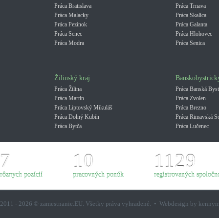
Práca Bratislava
Práca Trnava
Práca Malacky
Práca Skalica
Práca Pezinok
Práca Galanta
Práca Senec
Práca Hlohovec
Práca Modra
Práca Senica
Žilinský kraj
Banskobystrick
Práca Žilina
Práca Banská Byst
Práca Martin
Práca Zvolen
Práca Liptovský Mikuláš
Práca Brezno
Práca Dolný Kubín
Práca Rimavská S
Práca Bytča
Práca Lučenec
7
10
1129
rôznych pozícií
pracovných ponúk
registrovaných spoločno
2011 - 2026 © zamestnanie.EU. Všetky práva vyhradené. • Webdesign by kenny