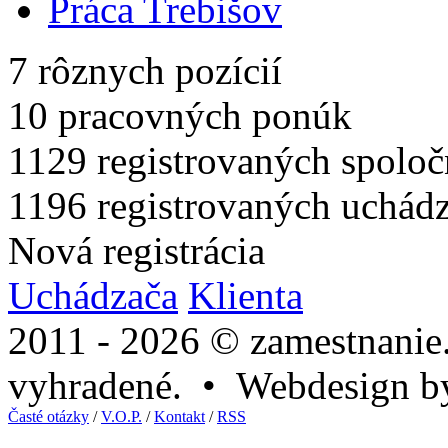
Práca Trebišov
7
rôznych pozícií
10
pracovných ponúk
1129
registrovaných spoloč
1196
registrovaných uchád
Nová registrácia
Uchádzača
Klienta
2011 - 2026 © zamestnanie
vyhradené. • Webdesign 
Časté otázky
/
V.O.P.
/
Kontakt
/
RSS