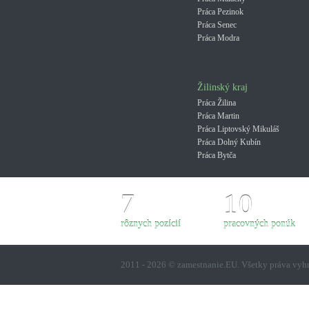
Práca Pezinok
Práca Senec
Práca Modra
Žilinský kraj
Práca Žilina
Práca Martin
Práca Liptovský Mikuláš
Práca Dolný Kubín
Práca Bytča
7
10
rôznych pozícií
pracovných ponúk
2011 - 2026 © zamestnanie.EU. Všetky práva vy