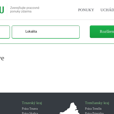
Zverejňujte pracovné
PONUKY
UCHÁD
ponuky zdarma
Rozšíren
ve
Trnavský kraj
Trenčiansky kraj
Práca Trnava
Práca Trenčín
Práca Skalica
Práca Prievidza