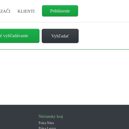
Prihlásenie
ZAČI
KLIENTI
é vyhľadávanie
Nitriansky kraj
Práca Nitra
Práca Levice