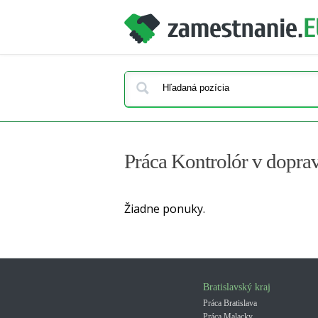
Práca Kontrolór v dopra
Žiadne ponuky.
Bratislavský kraj
Práca Bratislava
Práca Malacky