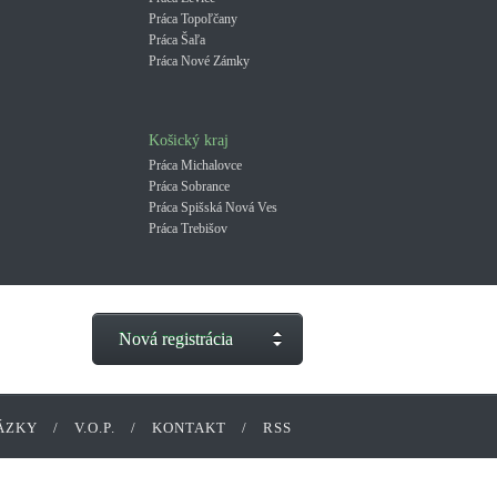
Práca Topoľčany
Práca Šaľa
Práca Nové Zámky
Košický kraj
Práca Michalovce
Práca Sobrance
Práca Spišská Nová Ves
Práca Trebišov
Nová registrácia
ÁZKY
/
V.O.P.
/
KONTAKT
/
RSS