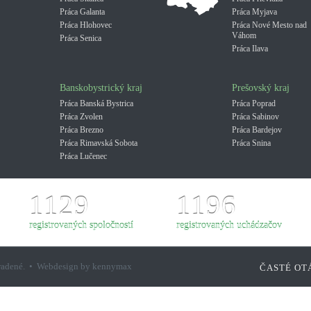
Práca Galanta
Práca Myjava
Práca Hlohovec
Práca Nové Mesto nad
Váhom
Práca Senica
Práca Ilava
Banskobystrický kraj
Prešovský kraj
Práca Banská Bystrica
Práca Poprad
Práca Zvolen
Práca Sabinov
Práca Brezno
Práca Bardejov
Práca Rimavská Sobota
Práca Snina
Práca Lučenec
1129
1196
registrovaných spoločností
registrovaných uchádzačov
hradené. • Webdesign by kennymax
ČASTÉ OT