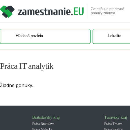
Zverejňujte pracovné
ponuky zdarma
Práca IT analytik
Žiadne ponuky.
Bratislavský kraj
Trnavský kraj
Práca Bratislava
Práca Trnava
Práca Malacky
Práca Skalica