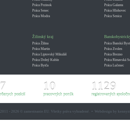
Práca Pezinok
Práca Galanta
Práca Senec
Práca Hlohovec
Práca Modra
Práca Senica
Žilinský kraj
Banskobystrick
Práca Žilina
Práca Banská Byst
Práca Martin
Práca Zvolen
Práca Liptovský Mikuláš
Práca Brezno
Práca Dolný Kubín
Práca Rimavská S
Práca Bytča
Práca Lučenec
7
10
1129
rôznych pozícií
pracovných ponúk
registrovaných spoločno
2011 - 2026 © zamestnanie.EU. Všetky práva vyhradené. • Webdesign by kenny