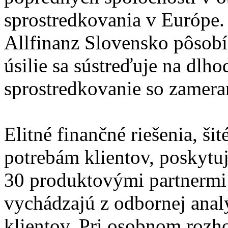
sprostredkovania v Európe
Allfinanz Slovensko pôsobí 
úsilie sa sústreďuje na dlh
sprostredkovanie so zamera
Elitné finančné riešenia, š
potrebám klientov, poskytu
30 produktovými partnermi
vychádzajú z odbornej analý
klientov. Pri osobnom rozh