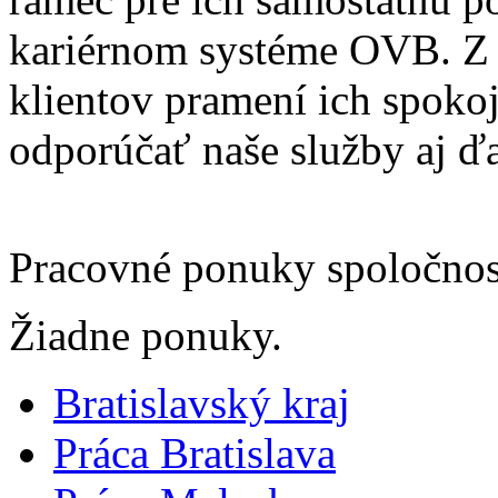
kariérnom systéme OVB. Z 
klientov pramení ich spokoj
odporúčať naše služby aj 
Pracovné ponuky spoločno
This page can't l
Žiadne ponuky.
Do you own this web
Bratislavský kraj
Práca Bratislava