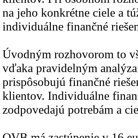
na jeho konkrétne ciele a t
individuálne finančné riešen
Úvodným rozhovorom to vša
vďaka pravidelným analýza
prispôsobujú finančné riešen
klientov. Individuálne fina
zodpovedajú potrebám a cie
OVB má zastúpenie v 16 eur