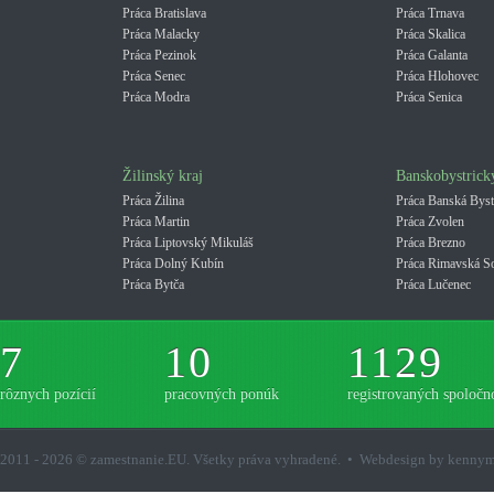
Práca Bratislava
Práca Trnava
Práca Malacky
Práca Skalica
Práca Pezinok
Práca Galanta
Práca Senec
Práca Hlohovec
Práca Modra
Práca Senica
Žilinský kraj
Banskobystrick
Práca Žilina
Práca Banská Byst
Práca Martin
Práca Zvolen
Práca Liptovský Mikuláš
Práca Brezno
Práca Dolný Kubín
Práca Rimavská S
Práca Bytča
Práca Lučenec
7
10
1129
rôznych pozícií
pracovných ponúk
registrovaných spoločno
2011 - 2026 © zamestnanie.EU. Všetky práva vyhradené. • Webdesign by kenny