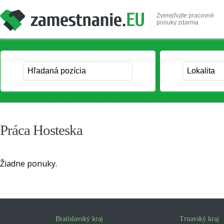
Zverejňujte pracovné
ponuky zdarma
Práca Hosteska
Žiadne ponuky.
Bratislavský kraj
Trnavský kraj