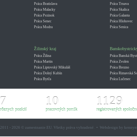
Práca Bratislava
Práca Trnava
Práca Malacky
Práca Skalica
Práca Pezinok
Práca Galanta
Práca Senec
Práca Hlohovec
Práca Modra
Práca Senica
Žilinský kraj
Banskobystrick
Práca Žilina
Práca Banská Byst
Práca Martin
Práca Zvolen
Práca Liptovský Mikuláš
Práca Brezno
Práca Dolný Kubín
Práca Rimavská S
Práca Bytča
Práca Lučenec
7
10
1129
rôznych pozícií
pracovných ponúk
registrovaných spoločno
2011 - 2026 © zamestnanie.EU. Všetky práva vyhradené. • Webdesign by kenny