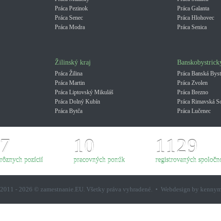
Práca Pezinok
Práca Galanta
Práca Senec
Práca Hlohovec
Práca Modra
Práca Senica
Žilinský kraj
Banskobystrick
Práca Žilina
Práca Banská Byst
Práca Martin
Práca Zvolen
Práca Liptovský Mikuláš
Práca Brezno
Práca Dolný Kubín
Práca Rimavská S
Práca Bytča
Práca Lučenec
7
10
1129
rôznych pozícií
pracovných ponúk
registrovaných spoločno
2011 - 2026 © zamestnanie.EU. Všetky práva vyhradené. • Webdesign by kenny