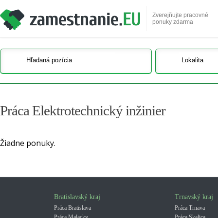
Zverejňujte pracovné
ponuky zdarma
Práca Elektrotechnický inžinier
Žiadne ponuky.
Bratislavský kraj
Trnavský kraj
Práca Bratislava
Práca Trnava
Práca Malacky
Práca Skalica