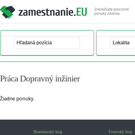
Zverejňujte pracovné
ponuky zdarma
Práca Dopravný inžinier
Žiadne ponuky.
Bratislavský kraj
Trnavský kraj