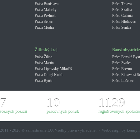
Práca Bratislava
Práca Trnava
Práca Malacky
Práca Skalica
Práca Pezinok
Práca Galanta
Práca Senec
Práca Hlohovec
Práca Modra
Práca Senica
Žilinský kraj
Banskobystrick
Práca Žilina
Práca Banská Byst
Práca Martin
Práca Zvolen
Práca Liptovský Mikuláš
Práca Brezno
Práca Dolný Kubín
Práca Rimavská S
Práca Bytča
Práca Lučenec
7
10
1129
rôznych pozícií
pracovných ponúk
registrovaných spoločno
2011 - 2026 © zamestnanie.EU. Všetky práva vyhradené. • Webdesign by kenny