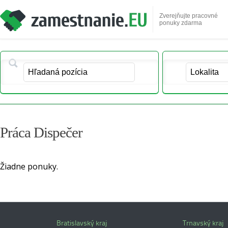
Zverejňujte pracovné
ponuky zdarma
Práca Dispečer
Žiadne ponuky.
Bratislavský kraj
Trnavský kraj