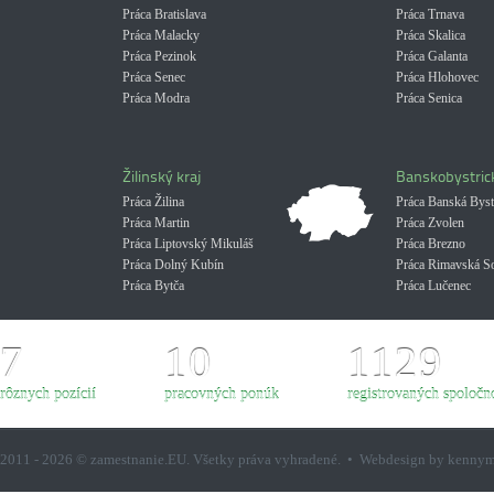
Práca Bratislava
Práca Trnava
Práca Malacky
Práca Skalica
Práca Pezinok
Práca Galanta
Práca Senec
Práca Hlohovec
Práca Modra
Práca Senica
Žilinský kraj
Banskobystrick
Práca Žilina
Práca Banská Byst
Práca Martin
Práca Zvolen
Práca Liptovský Mikuláš
Práca Brezno
Práca Dolný Kubín
Práca Rimavská S
Práca Bytča
Práca Lučenec
7
10
1129
rôznych pozícií
pracovných ponúk
registrovaných spoločno
2011 - 2026 © zamestnanie.EU. Všetky práva vyhradené. • Webdesign by kenny