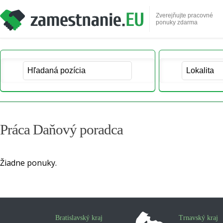
Zverejňujte pracovné
ponuky zdarma
Práca Daňový poradca
Žiadne ponuky.
Bratislavský kraj
Trnavský kraj