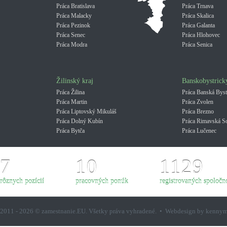
Práca Bratislava
Práca Trnava
Práca Malacky
Práca Skalica
Práca Pezinok
Práca Galanta
Práca Senec
Práca Hlohovec
Práca Modra
Práca Senica
Žilinský kraj
Banskobystrick
Práca Žilina
Práca Banská Byst
Práca Martin
Práca Zvolen
Práca Liptovský Mikuláš
Práca Brezno
Práca Dolný Kubín
Práca Rimavská S
Práca Bytča
Práca Lučenec
7
10
1129
rôznych pozícií
pracovných ponúk
registrovaných spoločno
2011 - 2026 © zamestnanie.EU. Všetky práva vyhradené. • Webdesign by kenny