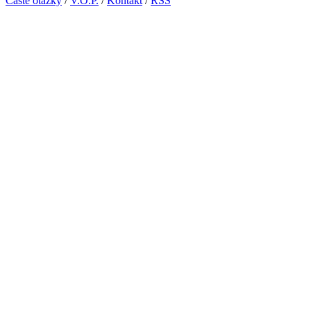
Časté otázky
/
V.O.P.
/
Kontakt
/
RSS