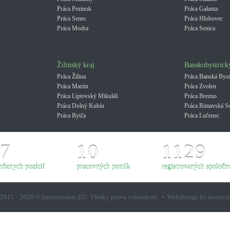
Práca Pezinok
Práca Galanta
Práca Senec
Práca Hlohovec
Práca Modra
Práca Senica
Žilinský kraj
Banskobystrick
Práca Žilina
Práca Banská Byst
Práca Martin
Práca Zvolen
Práca Liptovský Mikuláš
Práca Brezno
Práca Dolný Kubín
Práca Rimavská S
Práca Bytča
Práca Lučenec
7
10
1129
rôznych pozícií
pracovných ponúk
registrovaných spoločno
2011 - 2026 © zamestnanie.EU. Všetky práva vyhradené. • Webdesign by kenny