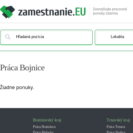
Zverejňujte pracovné
ponuky zdarma
Práca Bojnice
Žiadne ponuky.
Bratislavský kraj
Trnavský kraj
Práca Bratislava
Práca Trnava
Práca Malacky
Práca Skalica