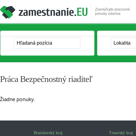
Zverejňujte pracovné
ponuky zdarma
Práca Bezpečnostný riaditeľ
Žiadne ponuky.
Bratislavský kraj
Trnavský kraj