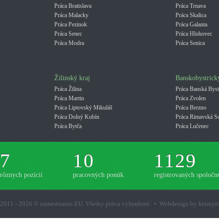
Práca Bratislava
Práca Trnava
Práca Malacky
Práca Skalica
Práca Pezinok
Práca Galanta
Práca Senec
Práca Hlohovec
Práca Modra
Práca Senica
Žilinský kraj
Banskobystrick
Práca Žilina
Práca Banská Byst
Práca Martin
Práca Zvolen
Práca Liptovský Mikuláš
Práca Brezno
Práca Dolný Kubín
Práca Rimavská S
Práca Bytča
Práca Lučenec
7
10
1129
rôznych pozícií
pracovných ponúk
registrovaných spoločno
2011 - 2026 © zamestnanie.EU. Všetky práva vyhradené. • Webdesign by kenny