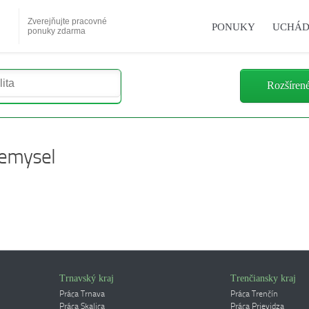
Zverejňujte pracovné
PONUKY
UCHÁD
ponuky zdarma
Rozšíren
iemysel
Trnavský kraj
Trenčiansky kraj
Práca Trnava
Práca Trenčín
Práca Skalica
Práca Prievidza