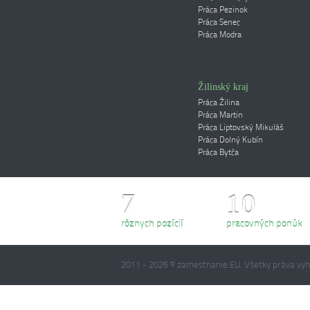
Práca Pezinok
Práca Senec
Práca Modra
Žilinský kraj
Práca Žilina
Práca Martin
Práca Liptovský Mikuláš
Práca Dolný Kubín
Práca Bytča
7
10
rôznych pozícií
pracovných ponúk
2011 - 2026 © zamestnanie.EU. Všetky práva v