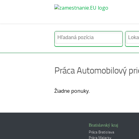
Práca Automobilový pr
Žiadne ponuky.
Bratislavský kraj
Práca Bratislava
Práca Malacky