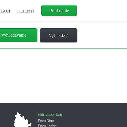
Prihlásenie
ZAČI
KLIENTI
é vyhľadávanie
Nitriansky kraj
Práca Nitra
Práca Levice