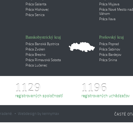
Práca Galanta
Práca Myjava
Práca Hlohovec
Práca Nové Mesto nad
Váhom
Práca Senica
Práca Ilava
Banskobystrický kraj
Prešovský kraj
Práca Banská Bystrica
Práca Poprad
Práca Zvolen
Práca Sabinov
Práca Brezno
Práca Bardejov
Práca Rimavská Sobota
Práca Snina
Práca Lučenec
1129
1196
registrovaných spoločností
registrovaných uchádzačov
yhradené. • Webdesign by kennymax
ČASTÉ OT