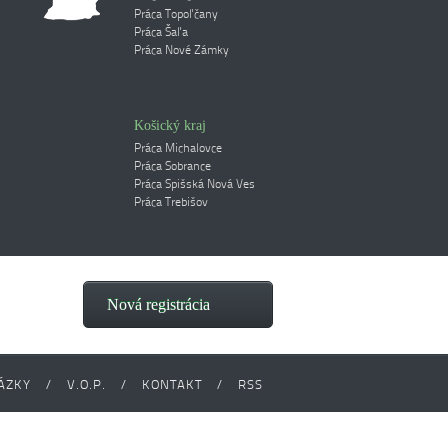
Práca Topoľčany
Práca Šaľa
Práca Nové Zámky
Košický kraj
Práca Michalovce
Práca Sobrance
Práca Spišská Nová Ves
Práca Trebišov
Nová registrácia
ÁZKY
/
V.O.P.
/
KONTAKT
/
RSS