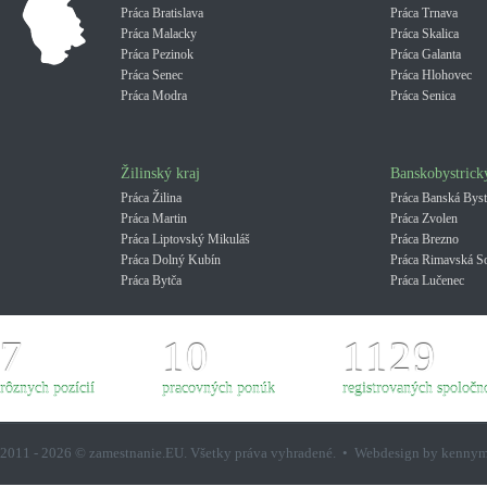
Práca Bratislava
Práca Trnava
Práca Malacky
Práca Skalica
Práca Pezinok
Práca Galanta
Práca Senec
Práca Hlohovec
Práca Modra
Práca Senica
Žilinský kraj
Banskobystrick
Práca Žilina
Práca Banská Byst
Práca Martin
Práca Zvolen
Práca Liptovský Mikuláš
Práca Brezno
Práca Dolný Kubín
Práca Rimavská S
Práca Bytča
Práca Lučenec
7
10
1129
rôznych pozícií
pracovných ponúk
registrovaných spoločno
2011 - 2026 © zamestnanie.EU. Všetky práva vyhradené. • Webdesign by kenny