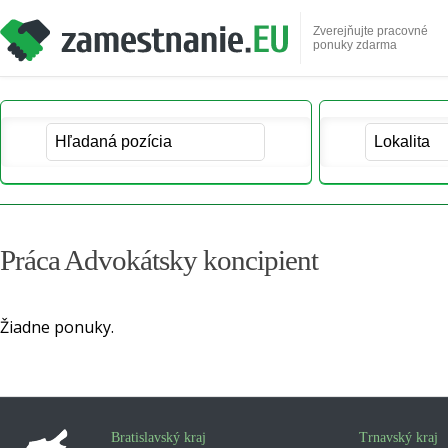
Zverejňujte pracovné
ponuky zdarma
Práca Advokátsky koncipient
Žiadne ponuky.
Bratislavský kraj
Trnavský kraj